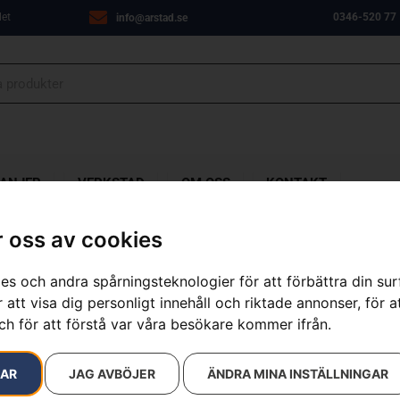
let
0346-520 77
info@arstad.se
ANJER
VERKSTAD
OM OSS
KONTAKT
 oss av cookies
es och andra spårningsteknologier för att förbättra din su
Moped Viarel
 att visa dig personligt innehåll och riktade annonser, för a
ch för att förstå var våra besökare kommer ifrån.
Kategorier:
Cykel & Mop
Varumärken
:
Viarelli
RAR
JAG AVBÖJER
ÄNDRA MINA INSTÄLLNINGAR
38 990
kr