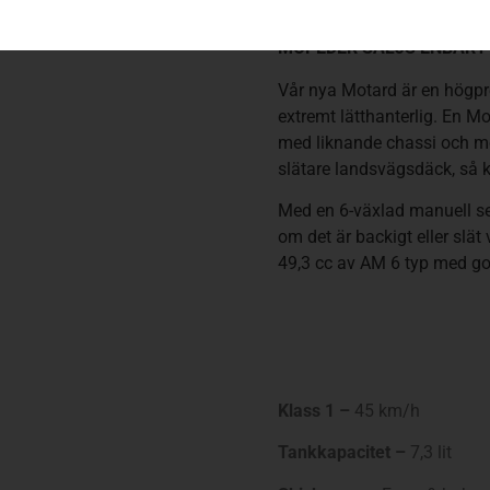
MOPEDER SÄLJS ENBART 
Vår nya Motard är en högpr
extremt lätthanterlig. En Mo
med liknande chassi och mot
slätare landsvägsdäck, så k
Med en 6-växlad manuell sek
om det är backigt eller slä
49,3 cc av AM 6 typ med go
Klass 1 –
45 km/h
Tankkapacitet –
7,3 lit