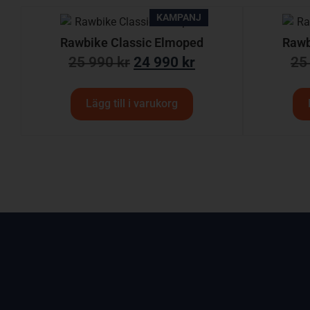
KAMPANJ
Rawbike Classic Elmoped
Rawb
25 990
kr
24 990
kr
25
Lägg till i varukorg