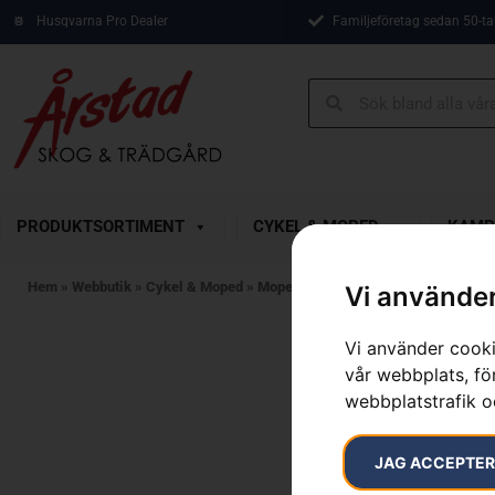
Husqvarna Pro Dealer
Familjeföretag sedan 50-ta
PRODUKTSORTIMENT
CYKEL & MOPED
KAMP
Hem
»
Webbutik
»
Cykel & Moped
»
Moped Viarelli Motard – Klass 1
Vi använder
Vi använder cooki
vår webbplats, för
webbplatstrafik o
JAG ACCEPTE