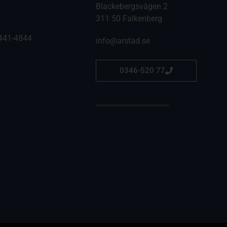
Blackebergsvägen 2
311 50 Falkenberg
441-4844
info@arstad.se
0346-520 77