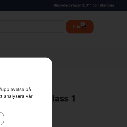
Blackebergsvägen 2, 311 50 Falkenberg
0
0
kr
rfupplevelse på
li Motard – Klass 1
tt analysera vår
ed
,
Mopeder