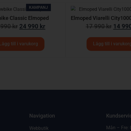
KAMPANJ
ike Classic Elmoped
Elmoped Viarelli City1000
 990
kr
24 990
kr
17 990
kr
14 99
Lägg till i varukorg
Lägg till i varukor
Navigation
Kundservi
Mån – Fre: 
Webbutik