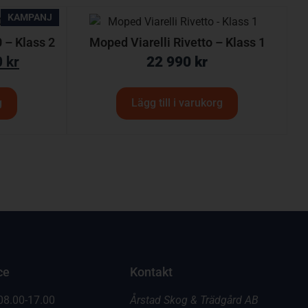
KAMPANJ
 – Klass 2
Moped Viarelli Rivetto – Klass 1
0
kr
22 990
kr
g
Lägg till i varukorg
ce
Kontakt
08.00-17.00
Årstad Skog & Trädgård AB