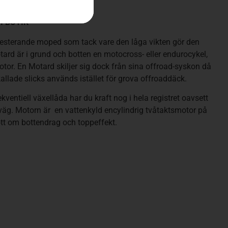
I BUTIK
esterande moped som tack vare den låga vikten gör den
tard är i grund och botten en motocross- eller endurocykel,
or. En Motard skiljer sig dock från sina offroad-syskon då
allade slicks används istället för grova offroaddäck.
ventiell växellåda har du kraft nog i hela registret oavsett
t väg. Motorn är en vattenkyld encylindrig tvåtaktsmotor på
tt om bottendrag och toppeffekt.