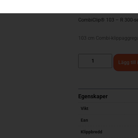
17 400
kr
CombiClip® 103 – R 300-se
103 cm Combi-klippaggrega
Lägg till
Egenskaper
Vikt
Ean
Klippbredd