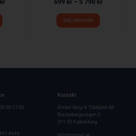
kr
699
kr
–
5 790
kr
Välj alternativ
ce
Kontakt
08.00-17.00
Årstad Skog & Trädgård AB
Blackebergsvägen 2
311 50 Falkenberg
441-4844
info@arstad.se