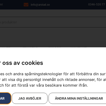
let
0346-520 77
info@arstad.se
ANJER
VERKSTAD
OM OSS
KONTAKT
 oss av cookies
es och andra spårningsteknologier för att förbättra din su
 att visa dig personligt innehåll och riktade annonser, för a
Klippaggrega
ch för att förstå var våra besökare kommer ifrån.
Artikelnummer:
967152401
Kategorier:
för åkgräskli
RAR
JAG AVBÖJER
ÄNDRA MINA INSTÄLLNINGAR
Varumärken
:
Husqvarna