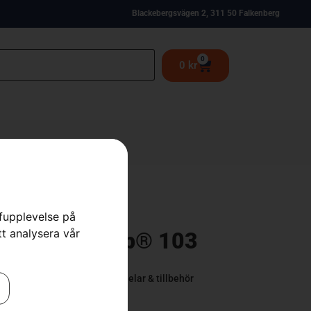
Blackebergsvägen 2, 311 50 Falkenberg
0
0
kr
rfupplevelse på
tt analysera vår
t – CombiClip® 103
ppare
,
Klippaggregat
,
Reservdelar & tillbehör