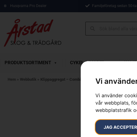
Husqvarna Pro Dealer
Familjeföretag sedan 50-ta
PRODUKTSORTIMENT
CYKEL & MOPED
KAMP
Vi använder
Hem
»
Webbutik
»
Klippaggregat – CombiClip® 103
Vi använder cooki
vår webbplats, för
webbplatstrafik o
JAG ACCEPTE