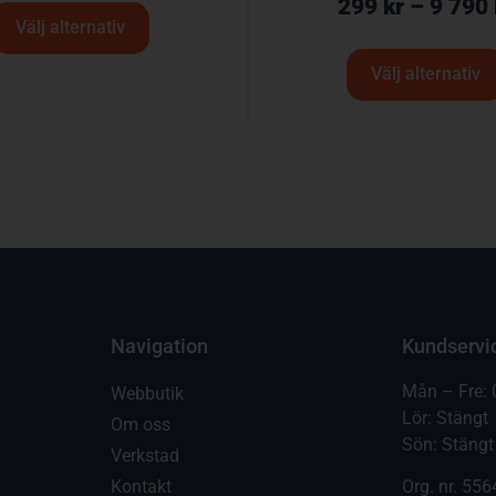
299
kr
–
9 790
Välj alternativ
Välj alternativ
Navigation
Kundservi
Mån – Fre: 
Webbutik
Lör: Stängt
Om oss
Sön: Stängt
Verkstad
Kontakt
Org. nr.
556