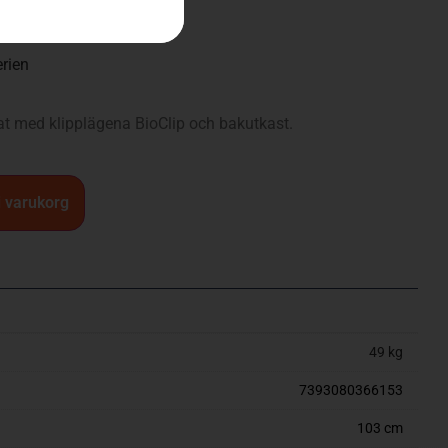
rien
t med klipplägena BioClip och bakutkast.
 i varukorg
49 kg
7393080366153
103 cm