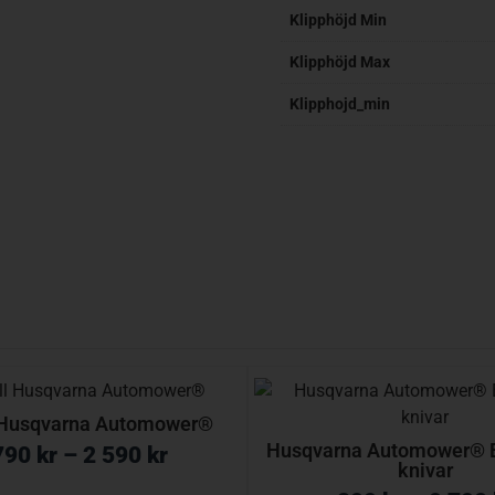
Klipphöjd Min
Klipphöjd Max
Klipphojd_min
l Husqvarna Automower®
Husqvarna Automower® 
790
kr
–
2 590
kr
knivar