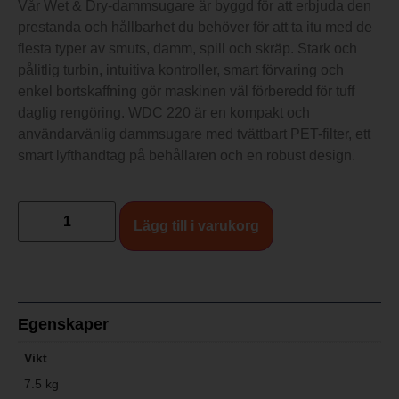
Vår Wet & Dry-dammsugare är byggd för att erbjuda den
prestanda och hållbarhet du behöver för att ta itu med de
flesta typer av smuts, damm, spill och skräp. Stark och
pålitlig turbin, intuitiva kontroller, smart förvaring och
enkel bortskaffning gör maskinen väl förberedd för tuff
daglig rengöring. WDC 220 är en kompakt och
användarvänlig dammsugare med tvättbart PET-filter, ett
smart lyfthandtag på behållaren och en robust design.
Lägg till i varukorg
Egenskaper
Vikt
7.5 kg