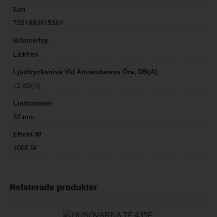
Ean
7391883815304
Bränsletyp
Elektrisk
Ljudtrycksnivå Vid Användarens Öra, DB(A)
72 dB(A)
Lindiameter
32 mm
Effekt-W
1000 W
Relaterade produkter