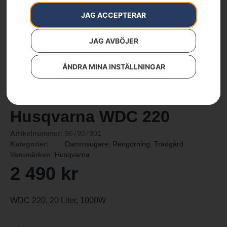
JAG ACCEPTERAR
JAG AVBÖJER
ÄNDRA MINA INSTÄLLNINGAR
Husqvarna WDC 220
Artikelnummer:
967907901
Kategorier:
Dammsugare
,
Rengörning
,
Trädgård
Varumärken
:
Husqvarna
2 490
kr
WDC 220, 20 Liter, 1000W