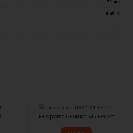
75 mm
Ingår ej
0
B
Husqvarna CEORA™ 546 EPOS™