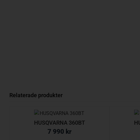
Relaterade produkter
HUSQVARNA 360BT
H
7 990
kr