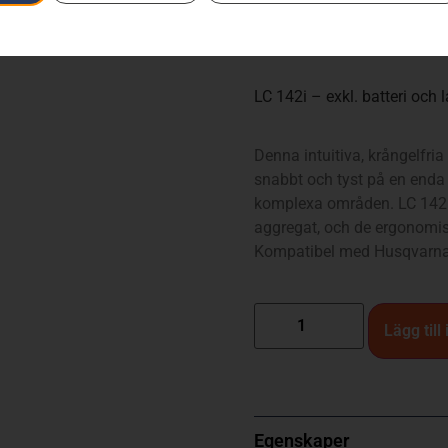
Varumärken
:
Husqvarna
5 190
kr
LC 142i – exkl. batteri och 
Denna intuitiva, krångelfri
snabbt och tyst på en enda 
komplexa områden. LC 142i 
aggregat, och de ergonomis
Kompatibel med Husqvarnas
Lägg till
Egenskaper