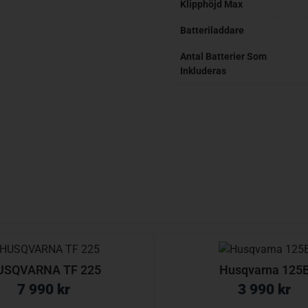
Klipphöjd Max
Batteriladdare
Antal Batterier Som
Inkluderas
USQVARNA TF 225
Husqvarna 125
7 990
kr
3 990
kr