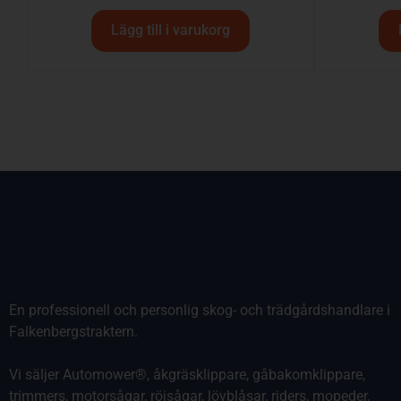
Lägg till i varukorg
En professionell och personlig skog- och trädgårdshandlare i
Falkenbergstraktern.
Vi säljer Automower®, åkgräsklippare, gåbakomklippare,
trimmers, motorsågar, röjsågar, lövblåsar, riders, mopeder,