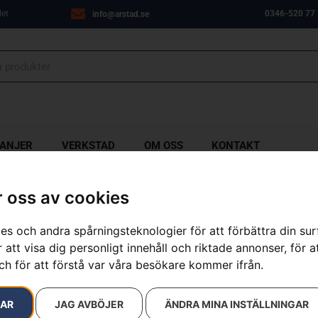
let
0346-520 77
info@arstad.se
ANJER
VERKSTAD
OM OSS
KONTAKT
 oss av cookies
es och andra spårningsteknologier för att förbättra din su
HUSQVARNA LC
 att visa dig personligt innehåll och riktade annonser, för a
laddare
ch för att förstå var våra besökare kommer ifrån.
Artikelnummer:
970541801
RAR
JAG AVBÖJER
ÄNDRA MINA INSTÄLLNINGAR
Kategorier:
Batteridrivna