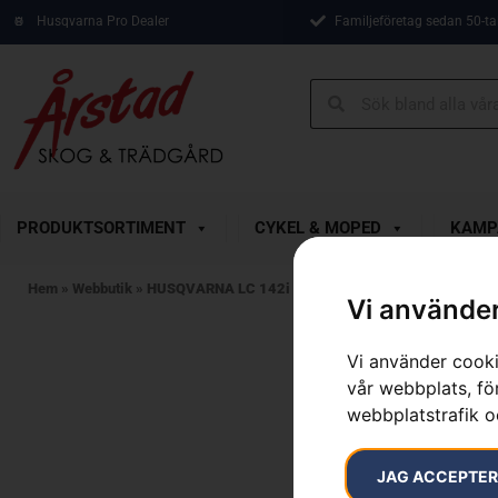
Husqvarna Pro Dealer
Familjeföretag sedan 50-ta
PRODUKTSORTIMENT
CYKEL & MOPED
KAMP
Hem
»
Webbutik
»
HUSQVARNA LC 142i utan batteri och laddare
Vi använder
Vi använder cooki
vår webbplats, för
webbplatstrafik o
JAG ACCEPTE