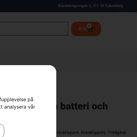
Blackebergsvägen 2, 311 50 Falkenberg
0
0
kr
rfupplevelse på
 142i utan batteri och
tt analysera vår
 Gräsklippare
,
Batteridrivna Gräsklippare
,
Gräsklippare
,
Trädgård