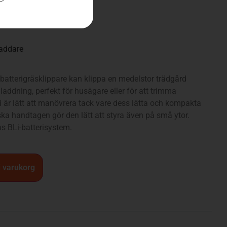
laddare
a batterigräsklippare kan klippa en medelstor trädgård
laddning, perfekt för husägare eller för att trimma
är lätt att manövrera tack vare dess lätta och kompakta
ka handtagen gör den lätt att styra även på små ytor.
 BLi-batterisystem.
 i varukorg