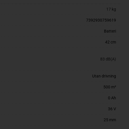
17 kg
7392930759619
Batteri
42 cm
83 dB(A)
Utan drivning
500 m²
0 Ah
36 V
25 mm