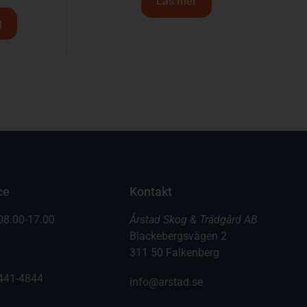
Läs mer
g
ce
Kontakt
08.00-17.00
Årstad Skog & Trädgård AB
Blackebergsvägen 2
311 50 Falkenberg
441-4844
info@arstad.se