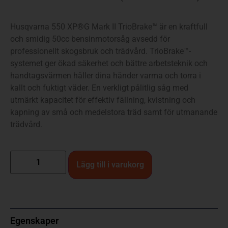
Husqvarna 550 XP®G Mark II TrioBrake™ är en kraftfull
och smidig 50cc bensinmotorsåg avsedd för
professionellt skogsbruk och trädvård. TrioBrake™-
systemet ger ökad säkerhet och bättre arbetsteknik och
handtagsvärmen håller dina händer varma och torra i
kallt och fuktigt väder. En verkligt pålitlig såg med
utmärkt kapacitet för effektiv fällning, kvistning och
kapning av små och medelstora träd samt för utmanande
trädvård.
Lägg till i varukorg
Egenskaper