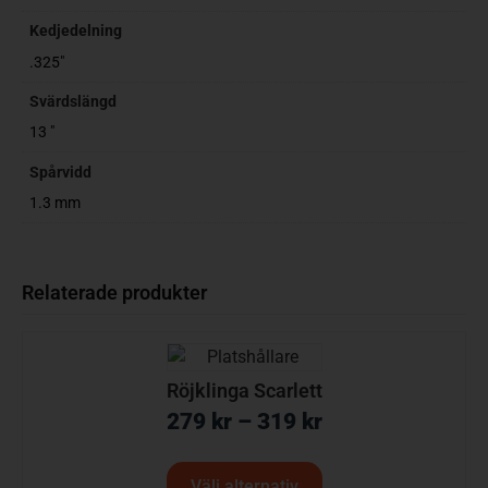
Kedjedelning
.325"
Svärdslängd
13 "
Spårvidd
1.3 mm
Relaterade produkter
Röjklinga Scarlett
279
kr
–
319
kr
Välj alternativ