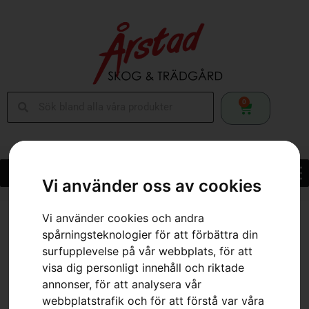
0
Vi använder oss av cookies
Hem
»
Webbutik
»
HUSQVARNA 550 XP® G Mark II, TrioBrake™
Vi använder cookies och andra
spårningsteknologier för att förbättra din
surfupplevelse på vår webbplats, för att
visa dig personligt innehåll och riktade
annonser, för att analysera vår
webbplatstrafik och för att förstå var våra