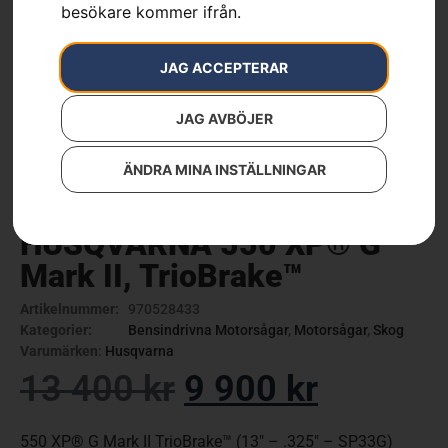
besökare kommer ifrån.
JAG ACCEPTERAR
JAG AVBÖJER
ÄNDRA MINA INSTÄLLNINGAR
HUSQVARNA 550 XP® G
Mark II, TrioBrake™
Artikelnummer:
970528433
Kategorier:
Bensindrivna Motorsågar
,
Motorsågar
,
Skog
Varumärken
:
Husqvarna
13 400
kr
9 900
kr
550 XP® G Mark II TrioBrake™ (13″ – .325″ – SP33G)