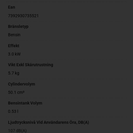
Ean
7392930735521
Bränsletyp
Bensin
Effekt
3.0 kW
Vikt Exkl Skärutrustning
5.7 kg
Cylindervolym
50.1 cm³
Bensintank Volym
0.53 l
Ljudtrycksnivå Vid Användarens Öra, DB(A)
107 dB(A)