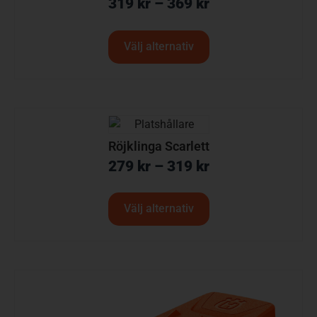
319
kr
–
369
kr
Välj alternativ
Röjklinga Scarlett
279
kr
–
319
kr
Välj alternativ