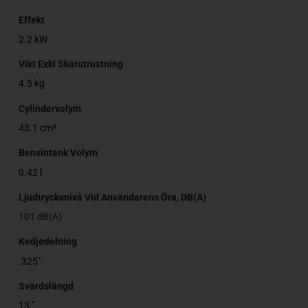
Effekt
2.2 kW
Vikt Exkl Skärutrustning
4.5 kg
Cylindervolym
43.1 cm³
Bensintank Volym
0.42 l
Ljudtrycksnivå Vid Användarens Öra, DB(A)
101 dB(A)
Kedjedelning
.325"
Svärdslängd
13 "