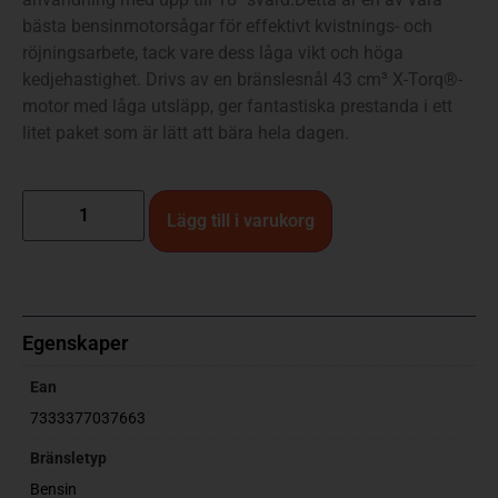
bästa bensinmotorsågar för effektivt kvistnings- och
röjningsarbete, tack vare dess låga vikt och höga
kedjehastighet. Drivs av en bränslesnål 43 cm³ X-Torq®-
motor med låga utsläpp, ger fantastiska prestanda i ett
litet paket som är lätt att bära hela dagen.
Lägg till i varukorg
Egenskaper
Ean
7333377037663
Bränsletyp
Bensin