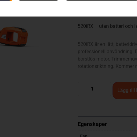
5 990
kr
5 
520iRX – utan batteri och l
520iRX är en lätt, batterid
professionell användning. 
borstlös motor. Trimmerhuv
rotationsriktning. Kommer m
Lägg till
Egenskaper
Ean