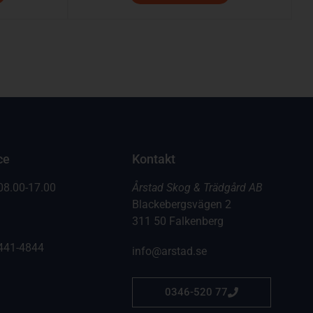
ce
Kontakt
08.00-17.00
Årstad Skog & Trädgård AB
Blackebergsvägen 2
311 50 Falkenberg
441-4844
info@arstad.se
0346-520 77