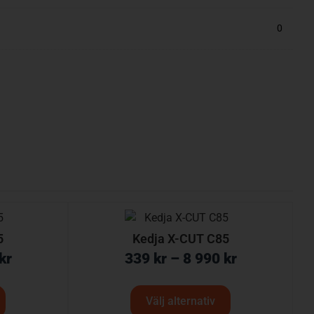
0
5
Kedja X-CUT C85
kr
339
kr
–
8 990
kr
Välj alternativ