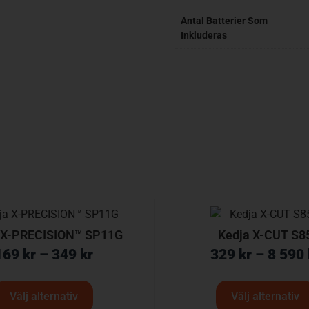
Antal Batterier Som
Inkluderas
 X-PRECISION™ SP11G
Kedja X-CUT S8
169
kr
–
349
kr
329
kr
–
8 590
Välj alternativ
Välj alternativ