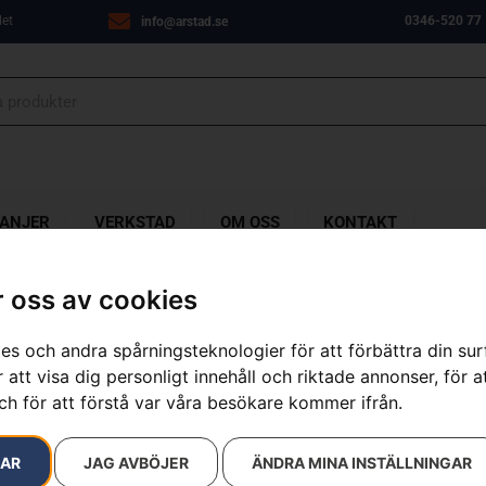
let
0346-520 77
info@arstad.se
ANJER
VERKSTAD
OM OSS
KONTAKT
 oss av cookies
es och andra spårningsteknologier för att förbättra din su
HUSQVARNA 
 att visa dig personligt innehåll och riktade annonser, för a
ch för att förstå var våra besökare kommer ifrån.
Artikelnummer:
967916203
Kategorier:
Batteridrivna
Grästrimmer
RAR
JAG AVBÖJER
ÄNDRA MINA INSTÄLLNINGAR
Varumärken
:
Husqvarna