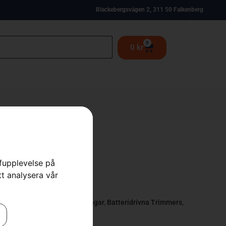
Blackebergsvägen 2, 311 50 Falkenberg
0
0
kr
rfupplevelse på
520iRX
tt analysera vår
 Röjsågar
,
Batteridrivna Röjsågar
,
Batteridrivna Trimmers
,
s
,
Röjsågar
,
Skog
,
Trädgård