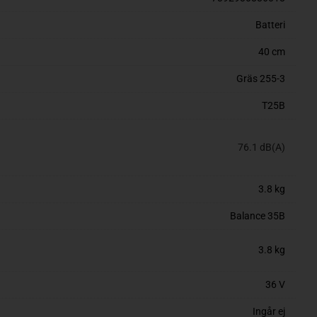
Batteri
40 cm
Gräs 255-3
T25B
76.1 dB(A)
3.8 kg
Balance 35B
3.8 kg
36 V
Ingår ej