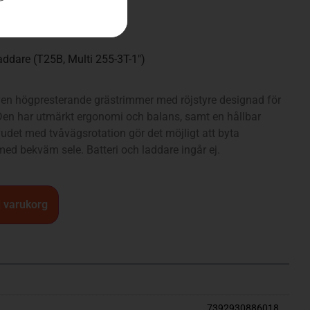
490
kr
addare (T25B, Multi 255-3T-1″)
riven högpresterande grästrimmer med röjstyre designad för
Den har utmärkt ergonomi och balans, samt en hållbar
udet med tvåvägsrotation gör det möjligt att byta
ed bekväm sele. Batteri och laddare ingår ej.
 i varukorg
7392930886018