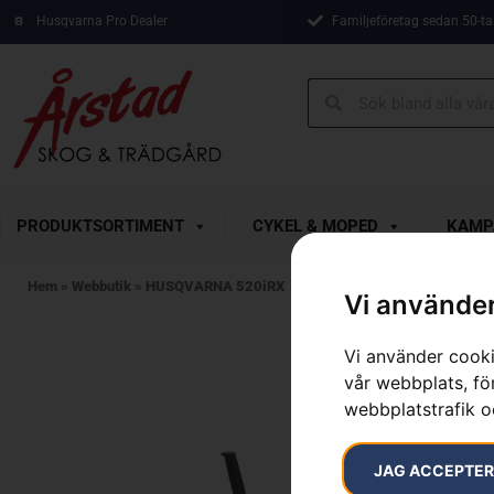
Husqvarna Pro Dealer
Familjeföretag sedan 50-ta
PRODUKTSORTIMENT
CYKEL & MOPED
KAMP
Hem
»
Webbutik
»
HUSQVARNA 520iRX
Vi använder
Vi använder cooki
vår webbplats, för
webbplatstrafik o
JAG ACCEPTE