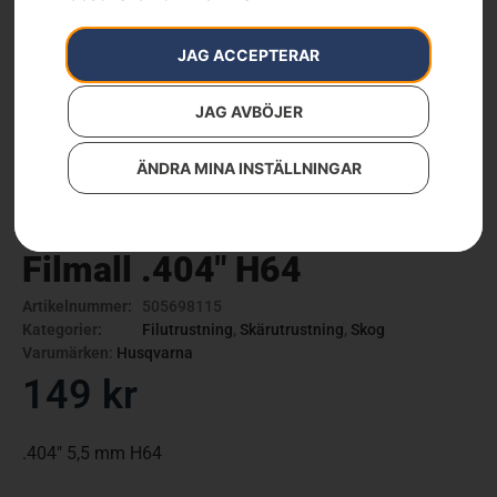
JAG ACCEPTERAR
JAG AVBÖJER
ÄNDRA MINA INSTÄLLNINGAR
Filmall .404″ H64
Artikelnummer:
505698115
Kategorier:
Filutrustning
,
Skärutrustning
,
Skog
Varumärken
:
Husqvarna
149
kr
.404″ 5,5 mm H64