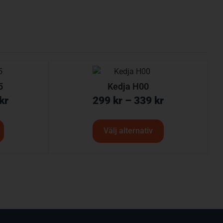
5
Kedja H00
kr
299
kr
–
339
kr
Välj alternativ