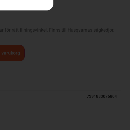
r för rätt filningsvinkel. Finns till Husqvarnas sågkedjor.
 i varukorg
7391883076804