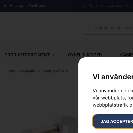
Husqvarna Pro Dealer
Familjeföretag sedan 50-ta
PRODUKTSORTIMENT
CYKEL & MOPED
KAMP
Hem
»
Webbutik
»
Filmall 1/4″ H00
Vi använder
Vi använder cooki
vår webbplats, för
webbplatstrafik o
JAG ACCEPTE