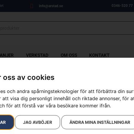
let
0346-520 77
info@arstad.se
ANJER
VERKSTAD
OM OSS
KONTAKT
 oss av cookies
es och andra spårningsteknologier för att förbättra din su
Filmall 1/4″ 
 att visa dig personligt innehåll och riktade annonser, för a
ch för att förstå var våra besökare kommer ifrån.
Artikelnummer:
505698118
Kategorier:
Filutrustning
Varumärken
:
Husqvarna
RAR
JAG AVBÖJER
ÄNDRA MINA INSTÄLLNINGAR
149
kr