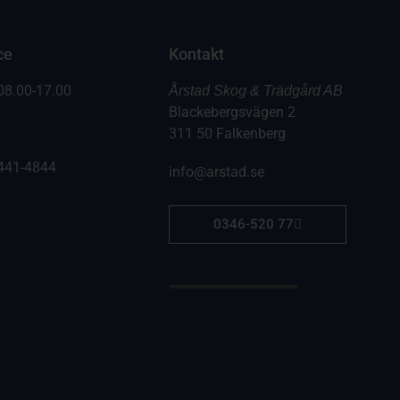
ce
Kontakt
08.00-17.00
Årstad Skog & Trädgård AB
Blackebergsvägen 2
311 50 Falkenberg
441-4844
info@arstad.se
0346-520 77