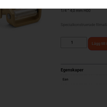
1/4 ” 4,0 mm H00
Specialkonstruerade filmalla
Lägg till
Egenskaper
Ean