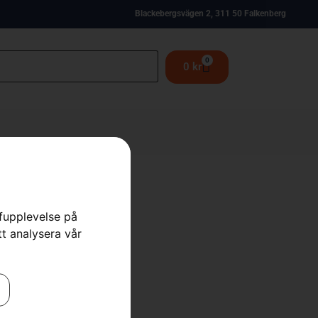
Blackebergsvägen 2, 311 50 Falkenberg
0
0
kr
rfupplevelse på
H00
tt analysera vår
,
Skärutrustning
,
Skog