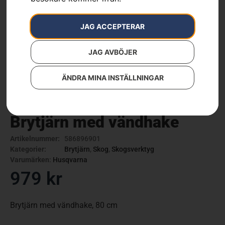
JAG ACCEPTERAR
JAG AVBÖJER
ÄNDRA MINA INSTÄLLNINGAR
Brytjärn med vändhake
Artikelnummer:
586896901
Kategorier:
Brytjärn
,
Skog
,
Skogsverktyg
Varumärken
:
Husqvarna
979
kr
Brytjärn med vändhake, 80 cm