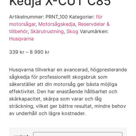
Kedja X-CUT C85
Artikelnummer:
PRNT_100
Kategorier:
för
motorsågar
,
Motorsågskedja
,
Reservdelar &
tillbehör
,
Skärutrustning
,
Skog
Varumärken
:
Husqvarna
339
kr
–
8 990
kr
Husqvarna tillverkar en avancerad, högpresterande
sågkedja för professionellt skogsbruk som
säkerställer att din motorsåg ger bästa möjliga
effektivitet. Den har enastående hållbarhet och
skärkapacitet, skärpa som varar och låg
sträckning, vilket ger bättre resultat, mindre behov
av underhåll och lägre kostnader.