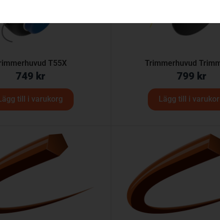
rimmerhuvud T55X
Trimmerhuvud Trimm
749
kr
799
kr
Lägg till i varukorg
Lägg till i varuko