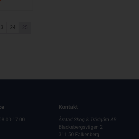
23
24
25
ce
Kontakt
08.00-17.00
Årstad Skog & Trädgård AB
Blackebergsvägen 2
311 50 Falkenberg