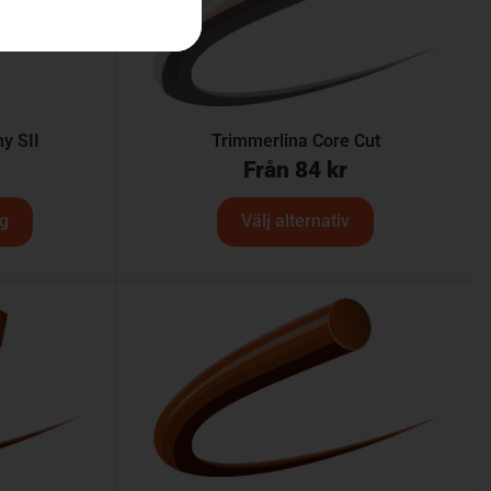
y SII
Trimmerlina Core Cut
Från
84
kr
rg
Välj alternativ