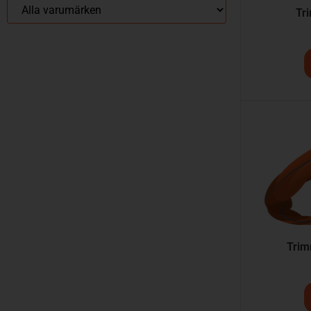
Tr
Trim