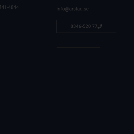
441-4844
info@arstad.se
0346-520 77