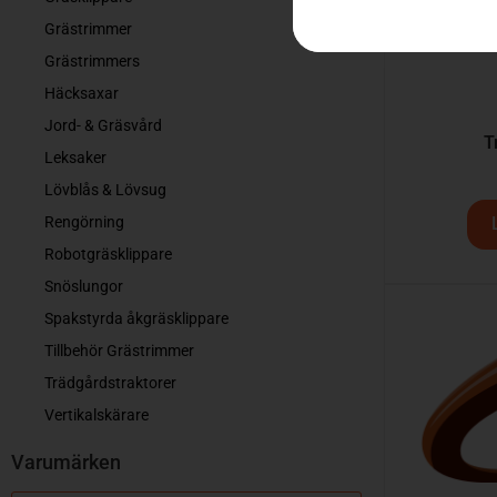
Grästrimmer
Grästrimmers
Häcksaxar
Jord- & Gräsvård
T
Leksaker
Lövblås & Lövsug
Rengörning
Robotgräsklippare
Snöslungor
Spakstyrda åkgräsklippare
Tillbehör Grästrimmer
Trädgårdstraktorer
Vertikalskärare
Varumärken