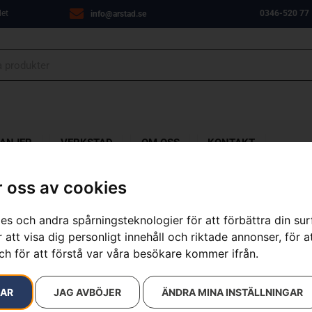
let
0346-520 77
info@arstad.se
ANJER
VERKSTAD
OM OSS
KONTAKT
 oss av cookies
es och andra spårningsteknologier för att förbättra din su
 av 296 resultat
 att visa dig personligt innehåll och riktade annonser, för a
ch för att förstå var våra besökare kommer ifrån.
RAR
JAG AVBÖJER
ÄNDRA MINA INSTÄLLNINGAR