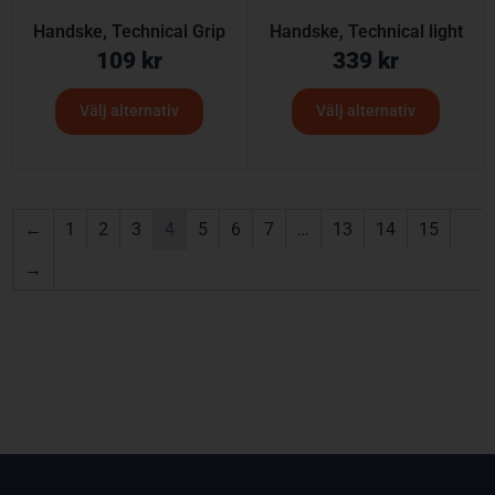
Handske, Technical Grip
Handske, Technical light
109
kr
339
kr
Välj alternativ
Välj alternativ
←
1
2
3
4
5
6
7
…
13
14
15
→