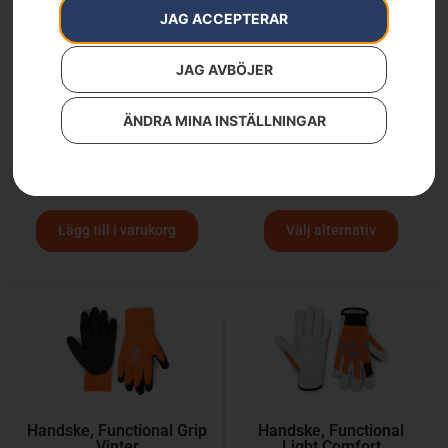
JAG ACCEPTERAR
JAG AVBÖJER
ÄNDRA MINA INSTÄLLNINGAR
Arboristhjälm, Spire Vent
Handske, Functional
1 690
kr
339
kr
Lägg till i varukorg
Välj alternativ
Handske, Functional Grip
Handske, Functional
Vinter
Light Comfort