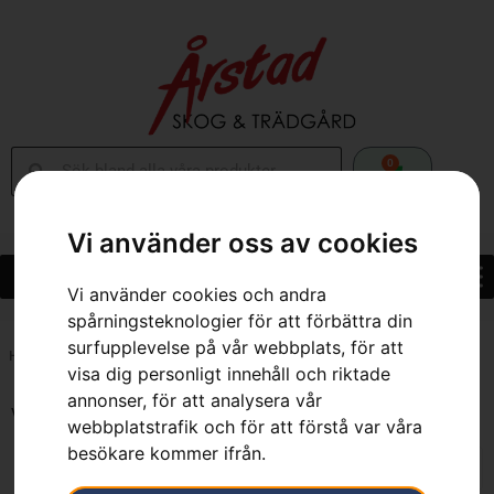
0
Vi använder oss av cookies
Vi använder cookies och andra
spårningsteknologier för att förbättra din
surfupplevelse på vår webbplats, för att
Hem
»
Webbutik
»
Skor & Kläder
»
Sida 4
visa dig personligt innehåll och riktade
annonser, för att analysera vår
Visar 37–48 av 170 resultat
webbplatstrafik och för att förstå var våra
besökare kommer ifrån.