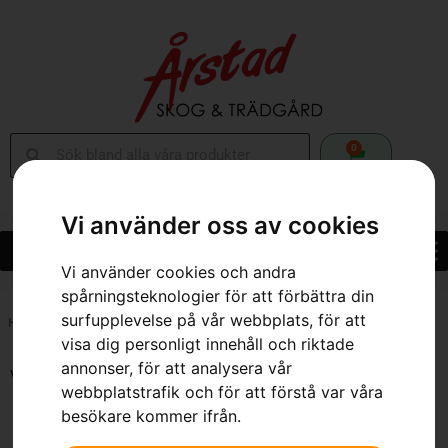
0
Vi använder oss av cookies
Vi använder cookies och andra
spårningsteknologier för att förbättra din
surfupplevelse på vår webbplats, för att
Hem
»
Webbutik
»
Skor & Kläder
»
Sida 2
visa dig personligt innehåll och riktade
annonser, för att analysera vår
Visar 13–24 av 170 resultat
webbplatstrafik och för att förstå var våra
besökare kommer ifrån.