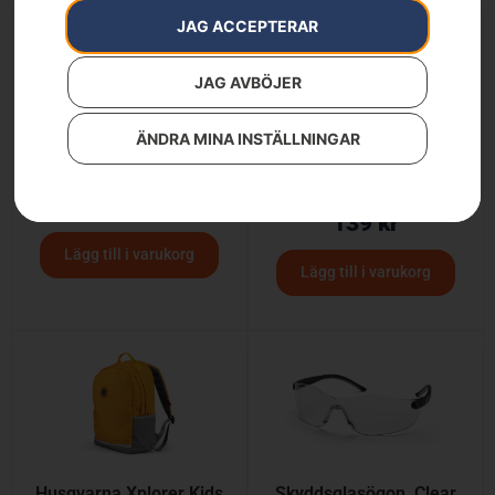
JAG ACCEPTERAR
JAG AVBÖJER
ÄNDRA MINA INSTÄLLNINGAR
Husqvarna mössa
Husqvarna Xplorer Kids
mössa
89
kr
139
kr
Lägg till i varukorg
Lägg till i varukorg
Husqvarna Xplorer Kids
Skyddsglasögon, Clear